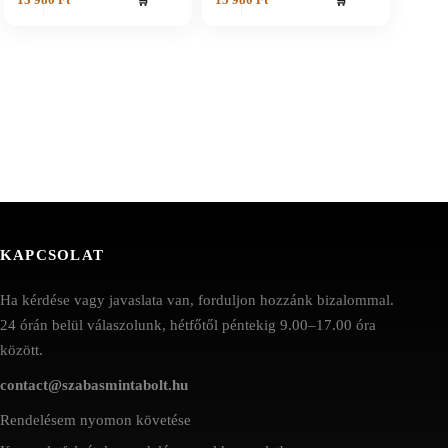
🛒
🛒
KAPCSOLAT
Ha kérdése vagy javaslata van, forduljon hozzánk bizalommal.
24 órán belül válaszolunk, hétfőtől péntekig 9.00–17.00 óra
között.
contact@szabasmintabolt.hu
Rendelésem nyomon követése