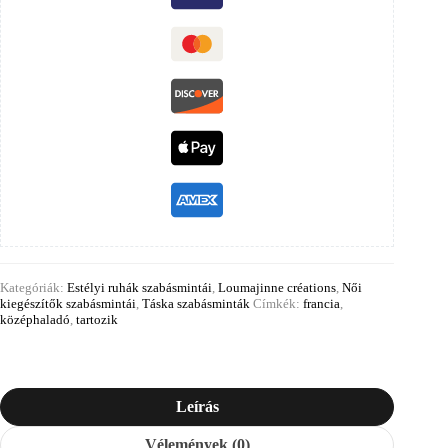
Kategóriák:
Estélyi ruhák szabásmintái
,
Loumajinne créations
,
Női
kiegészítők szabásmintái
,
Táska szabásminták
Címkék:
francia
,
középhaladó
,
tartozik
Leírás
Vélemények (0)