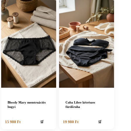
Bloody Mary menstruációs
Cuba Libre kétrészes
bugyi
fürdőruha
🛒
🛒
15 980
Ft
19 980
Ft