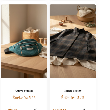
Amaya övtáska
Turner köpeny
Értékelés:
5
/ 5
Értékelés:
5
/ 5
13 980
Ft
15 980
Ft