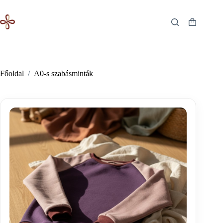
Skip
to
content
Shopping
cart
Főoldal
/
A0-s szabásminták