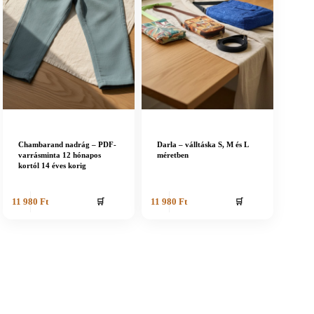
Chambarand nadrág – PDF-
Darla – válltáska S, M és L
varrásminta 12 hónapos
méretben
kortól 14 éves korig
🛒
🛒
11 980
Ft
11 980
Ft