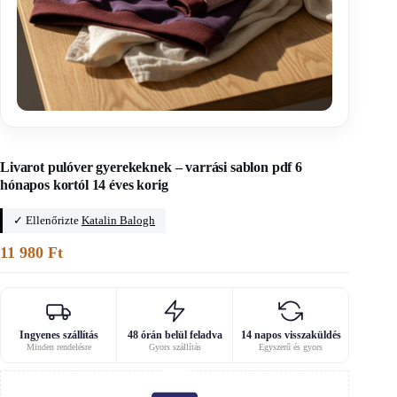
Főoldal
/
A0-s szabásminták
Livarot pulóver gyerekeknek – varrási sablon pdf 6
hónapos kortól 14 éves korig
✓ Ellenőrizte
Katalin Balogh
11 980
Ft
Ingyenes szállítás
48 órán belül feladva
14 napos visszaküldés
Minden rendelésre
Gyors szállítás
Egyszerű és gyors