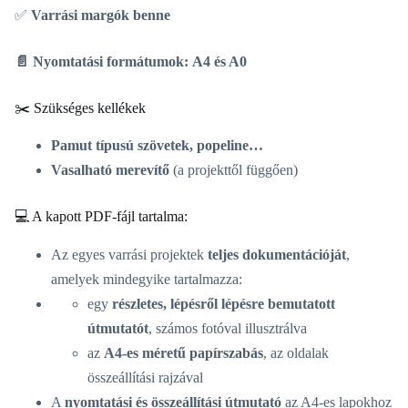
✅
Varrási margók benne
📄 Nyomtatási formátumok:
A4 és A0
✂️ Szükséges kellékek
Pamut típusú szövetek, popeline…
Vasalható merevítő
(a projekttől függően)
💻 A kapott PDF-fájl tartalma:
Az egyes varrási projektek
teljes dokumentációját
,
amelyek mindegyike tartalmazza:
egy
részletes, lépésről lépésre bemutatott
útmutatót
, számos fotóval illusztrálva
az
A4-es méretű papírszabás
, az oldalak
összeállítási rajzával
A
nyomtatási és összeállítási útmutató
az A4-es lapokhoz