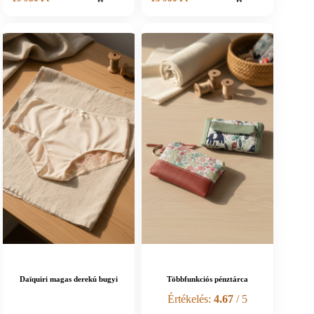
Daïquiri magas derekú bugyi
Többfunkciós pénztárca
Értékelés:
4.67
/ 5