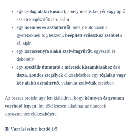
egy
csillag alakú kosarat
, amely ideális kenyér vagy apró
asztali kiegészítők tárolására
egy
hóemberes asztalterítőt
, amely különösen a
gyerekeknek fog tetszeni,
beépített evőeszköz-zsebbel
a
sál alján
egy
karácsonyfa alakú szalvétagyűrűt
, egyszerű és
dekoratív
egy
speciális útmutató
a
méretek kiszámításához
és a
tiszta, gondos szegélyek
elkészítéséhez egy
téglalap vagy
kör alakú asztalterítő
, valamint
szalvéták
esetében
Az összes projekt úgy lett kialakítva, hogy
könnyen és gyorsan
varrható legyen
, így tökéletesen alkalmas az ünnepek
stresszmentes előkészítésére.
🧵 Varrási szint:
kezdő 1/5