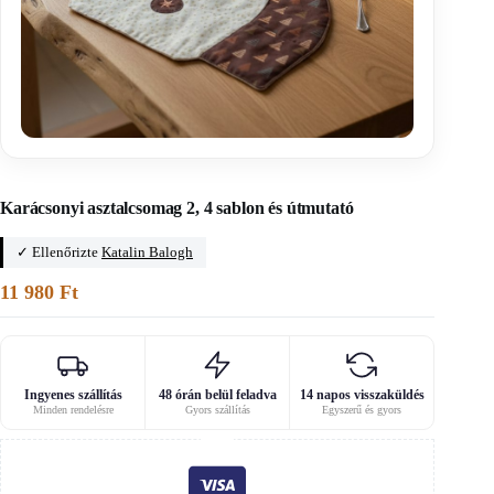
Főoldal
/
Karácsonyi szabásminták
Karácsonyi asztalcsomag 2, 4 sablon és útmutató
✓ Ellenőrizte
Katalin Balogh
11 980
Ft
Ingyenes szállítás
48 órán belül feladva
14 napos visszaküldés
Minden rendelésre
Gyors szállítás
Egyszerű és gyors