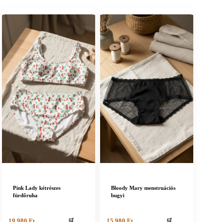
Pink Lady kétrészes
Bloody Mary menstruációs
fürdőruha
bugyi
🛒
🛒
19 980
Ft
15 980
Ft