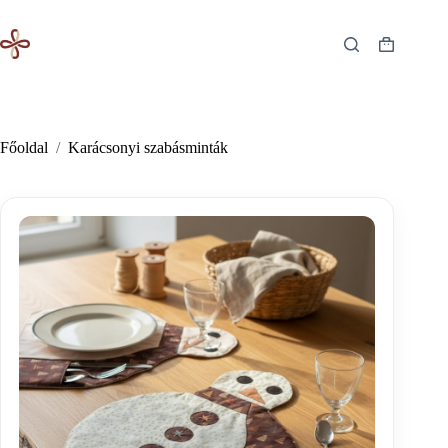
Skip
to
content
Shopping
cart
Főoldal
/
Karácsonyi szabásminták