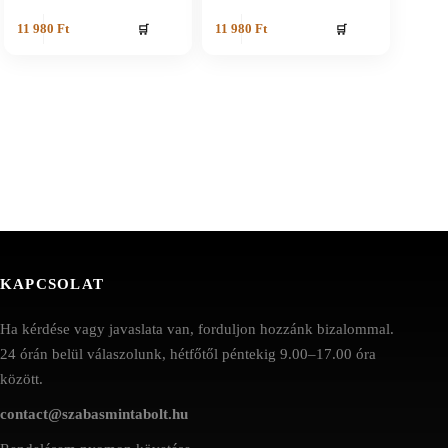
🛒
🛒
11 980
Ft
11 980
Ft
KAPCSOLAT
Ha kérdése vagy javaslata van, forduljon hozzánk bizalommal.
24 órán belül válaszolunk, hétfőtől péntekig 9.00–17.00 óra
között.
contact@szabasmintabolt.hu