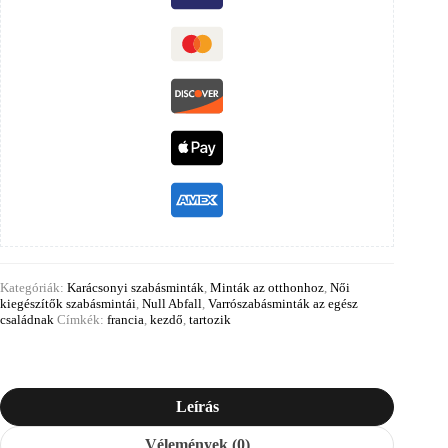
Kategóriák:
Karácsonyi szabásminták
,
Minták az otthonhoz
,
Női
kiegészítők szabásmintái
,
Null Abfall
,
Varrószabásminták az egész
családnak
Címkék:
francia
,
kezdő
,
tartozik
Leírás
Vélemények (0)