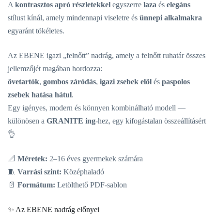
A
kontrasztos apró részletekkel
egyszerre
laza
és
elegáns
stílust kínál, amely mindennapi viseletre és
ünnepi alkalmakra
egyaránt tökéletes.
Az EBENE igazi „felnőtt” nadrág, amely a felnőtt ruhatár összes
jellemzőjét magában hordozza:
övetartók
,
gombos záródás
,
igazi zsebek elöl
és
paspolos
zsebek hatása hátul
.
Egy igényes, modern és könnyen kombinálható modell —
különösen a
GRANITE ing
-hez, egy kifogástalan összeállításért
👌
📐
Méretek:
2–16 éves gyermekek számára
🧵
Varrási szint:
Középhaladó
📄
Formátum:
Letölthető PDF-sablon
✨ Az EBENE nadrág előnyei