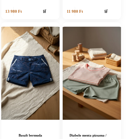
🛒
🛒
13 980
Ft
11 980
Ft
Basalt bermuda
Diabolo menta pizsama /