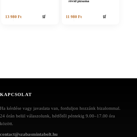
rövid pizsama
🛒
🛒
13 980
Ft
11 980
Ft
KAPCSOLAT
Ha kérdése vagy javaslata van, forduljon hozzánk bizalommal.
24 órán belül válaszolunk, hétfőtől péntekig 9.00–17.00 óra
között.
contact@szabasmintabolt.hu