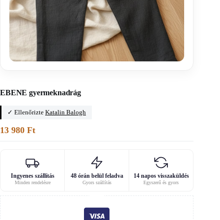
Főoldal
/
Capacha
EBENE gyermeknadrág
✓ Ellenőrizte
Katalin Balogh
13 980
Ft
Ingyenes szállítás
48 órán belül feladva
14 napos visszaküldés
Minden rendelésre
Gyors szállítás
Egyszerű és gyors