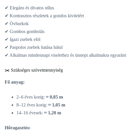
✔ Elegáns és divatos stílus
✔ Kontrasztos részletek a gondos kivitelért
✔ Övhurkok
✔ Gombos gombolás
✔ Igazi zsebek elöl
✔ Paspolos zsebek hatása hátul
✔ Alkalmas mindennapi viselethez és ünnepi alkalmakra egyaránt
✂️ Szükséges szövetmennyiség
Fő anyag:
2–6 éves korig:
≈ 0,85 m
8–12 éves korig:
≈ 1,05 m
14–16 évesek:
≈ 1,20 m
Hőragasztós: