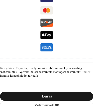
Kategóriák:
Capacha
,
Estélyi ruhák szabásmintái
,
Gyereknadrág-
szabásminták
,
Gyerekruha-szabásminták
,
Nadrágszabásminták
Címkék:
francia
,
középhaladó
,
tartozik
Leírás
Vélemények (0)