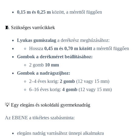
0,15 m és 0,25 m
között, a mérettől függően
🧵 Szükséges varrócikkek
Lyukas gumiszalag
a derékrész meghúzásához:
Hossza
0,45 m és 0,70 m között
a mérettől függően
Gombok a derékméret beállításához:
2 gomb
10 mm
Gombok a nadrágszíjhoz:
2–4 éves korig:
2 gomb
(12 vagy 15 mm)
6–16 éves korig:
4 gomb
(12 vagy 15 mm)
💡 Egy elegáns és sokoldalú gyermeknadrág
Az EBENE a tökéletes szabásminta:
elegáns nadrág varrásához ünnepi alkalmakra