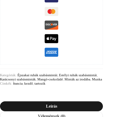
Kategóriák:
Éjszakai ruhák szabásmintái
,
Estélyi ruhák szabásmintái
,
Karácsonyi szabásminták
,
Mangó-csokoládé
,
Minták az irodába
,
Munka
Címkék:
francia
,
kezdő
,
tartozik
Leírás
Vélemények (0)