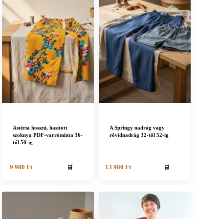
Astéria hosszú, hasított
A Springy nadrág vagy
szoknya PDF-varróminta 36-
rövidnadrág 32-től 52-ig
tól 50-ig
🛒
🛒
9 980
Ft
13 980
Ft