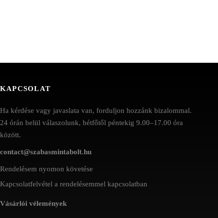
KAPCSOLAT
Ha kérdése vagy javaslata van, forduljon hozzánk bizalommal.
24 órán belül válaszolunk, hétfőtől péntekig 9.00–17.00 óra
között.
contact@szabasmintabolt.hu
Rendelésem nyomon követése
Kapcsolatfelvétel a rendelésemmel kapcsolatban
Vásárlói vélemények