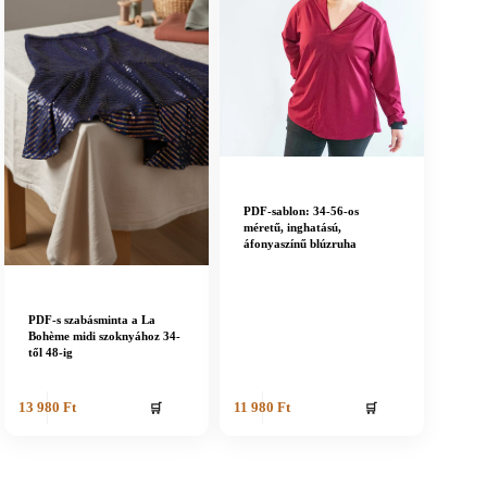
PDF-sablon: 34-56-os
méretű, inghatású,
áfonyaszínű blúzruha
PDF-s szabásminta a La
Bohème midi szoknyához 34-
től 48-ig
🛒
🛒
13 980
Ft
11 980
Ft