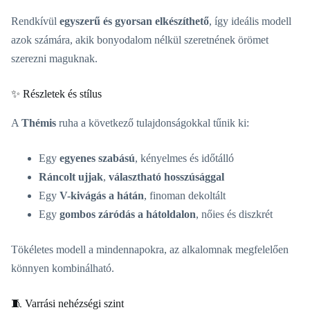
Rendkívül
egyszerű és gyorsan elkészíthető
, így ideális modell
azok számára, akik bonyodalom nélkül szeretnének örömet
szerezni maguknak.
✨ Részletek és stílus
A
Thémis
ruha a következő tulajdonságokkal tűnik ki:
Egy
egyenes szabású
, kényelmes és időtálló
Ráncolt ujjak
,
választható hosszúsággal
Egy
V-kivágás a hátán
, finoman dekoltált
Egy
gombos záródás a hátoldalon
, nőies és diszkrét
Tökéletes modell a mindennapokra, az alkalomnak megfelelően
könnyen kombinálható.
🧵 Varrási nehézségi szint