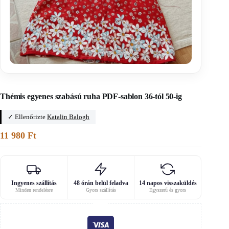
Főoldal
/
Éjszakai ruhák szabásmintái
Thémis egyenes szabású ruha PDF-sablon 36-tól 50-ig
✓ Ellenőrizte
Katalin Balogh
11 980
Ft
Ingyenes szállítás
48 órán belül feladva
14 napos visszaküldés
Minden rendelésre
Gyors szállítás
Egyszerű és gyors