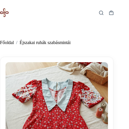
Skip
to
content
Shopping
cart
Főoldal
/
Éjszakai ruhák szabásmintái