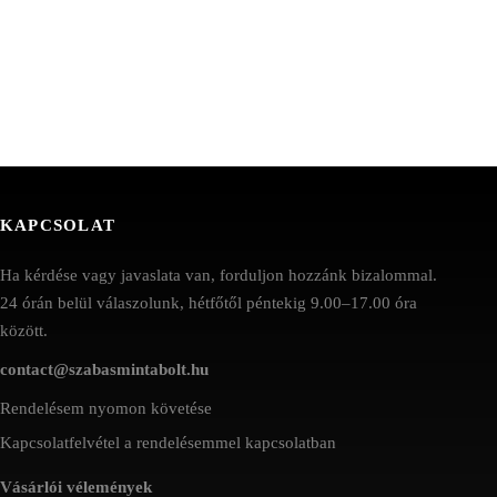
KAPCSOLAT
Ha kérdése vagy javaslata van, forduljon hozzánk bizalommal.
24 órán belül válaszolunk, hétfőtől péntekig 9.00–17.00 óra
között.
contact@szabasmintabolt.hu
Rendelésem nyomon követése
Kapcsolatfelvétel a rendelésemmel kapcsolatban
Vásárlói vélemények