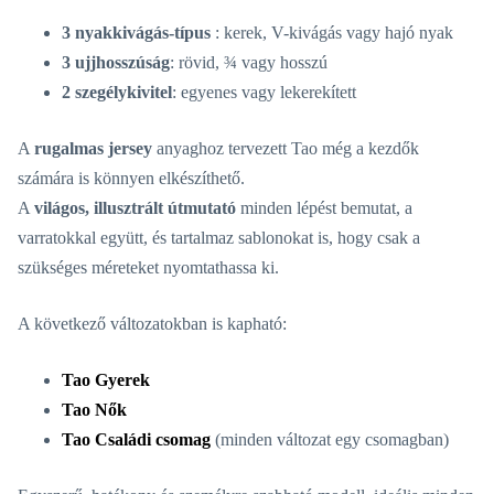
3 nyakkivágás-típus
: kerek, V-kivágás vagy hajó nyak
3 ujjhosszúság
: rövid, ¾ vagy hosszú
2 szegélykivitel
: egyenes vagy lekerekített
A
rugalmas jersey
anyaghoz tervezett Tao még a kezdők
számára is könnyen elkészíthető.
A
világos, illusztrált útmutató
minden lépést bemutat, a
varratokkal együtt, és tartalmaz sablonokat is, hogy csak a
szükséges méreteket nyomtathassa ki.
A következő változatokban is kapható:
Tao Gyerek
Tao Nők
Tao Családi csomag
(minden változat egy csomagban)