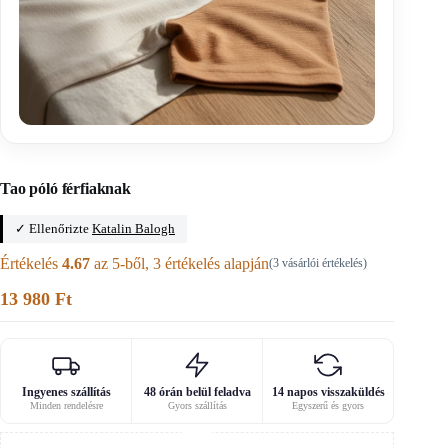
Főoldal
/
Férfi póló szabásminták
Tao póló férfiaknak
✓ Ellenőrizte
Katalin Balogh
Értékelés
4.67
az 5-ből,
3
értékelés alapján
(
3
vásárlói értékelés)
13 980
Ft
Ingyenes szállítás
48 órán belül feladva
14 napos visszaküldés
Minden rendelésre
Gyors szállítás
Egyszerű és gyors