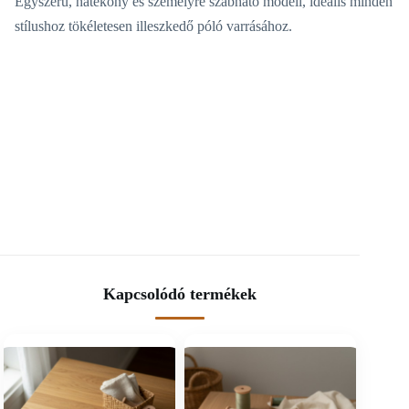
Egyszerű, hatékony és személyre szabható modell, ideális minden
stílushoz tökéletesen illeszkedő póló varrásához.
Kapcsolódó termékek