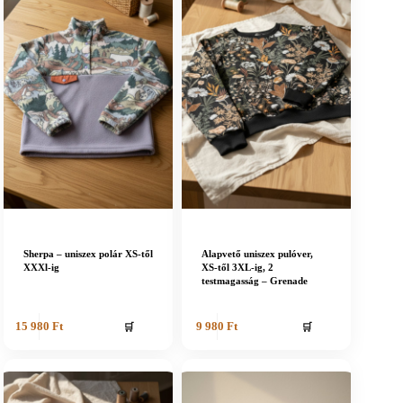
Sherpa – uniszex polár XS-től
Alapvető uniszex pulóver,
XXXl-ig
XS-től 3XL-ig, 2
testmagasság – Grenade
🛒
🛒
15 980
Ft
9 980
Ft