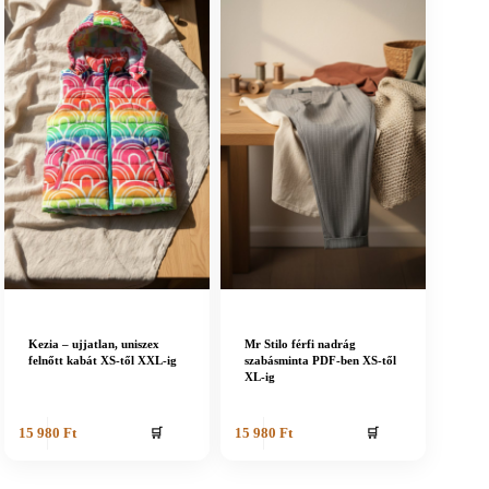
Kezia – ujjatlan, uniszex
Mr Stilo férfi nadrág
felnőtt kabát XS-től XXL-ig
szabásminta PDF-ben XS-től
XL-ig
🛒
🛒
15 980
Ft
15 980
Ft