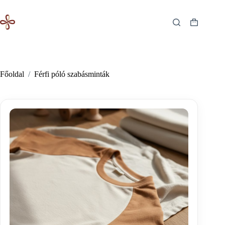
Skip
to
content
Shopping
cart
Főoldal
/
Férfi póló szabásminták