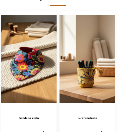
Bandana előke
A ceruzatartó