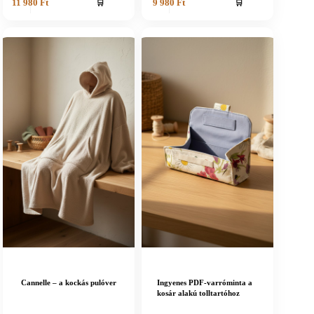
🛒
🛒
11 980
Ft
9 980
Ft
Cannelle – a kockás pulóver
Ingyenes PDF-varróminta a
kosár alakú tolltartóhoz