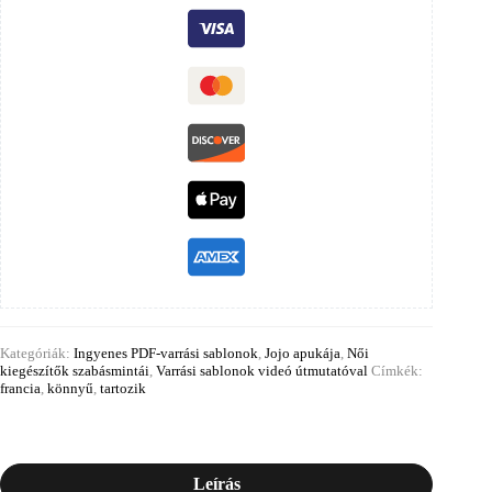
Kategóriák:
Ingyenes PDF-varrási sablonok
,
Jojo apukája
,
Női
kiegészítők szabásmintái
,
Varrási sablonok videó útmutatóval
Címkék:
francia
,
könnyű
,
tartozik
Leírás