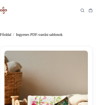
Skip
to
content
Shopping
cart
Főoldal
/
Ingyenes PDF-varrási sablonok