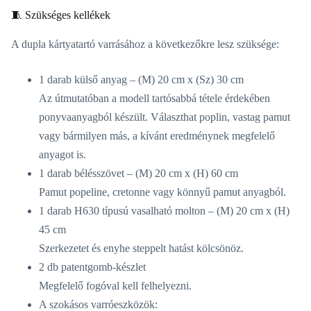
🧵 Szükséges kellékek
A dupla kártyatartó varrásához a következőkre lesz szüksége:
1 darab külső anyag – (M) 20 cm x (Sz) 30 cm
Az útmutatóban a modell tartósabbá tétele érdekében
ponyvaanyagból készült. Választhat poplin, vastag pamut
vagy bármilyen más, a kívánt eredménynek megfelelő
anyagot is.
1 darab bélésszövet – (M) 20 cm x (H) 60 cm
Pamut popeline, cretonne vagy könnyű pamut anyagból.
1 darab H630 típusú vasalható molton – (M) 20 cm x (H)
45 cm
Szerkezetet és enyhe steppelt hatást kölcsönöz.
2 db patentgomb-készlet
Megfelelő fogóval kell felhelyezni.
A szokásos varróeszközök: