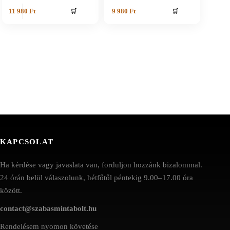
🛒
🛒
11 980
Ft
9 980
Ft
KAPCSOLAT
Ha kérdése vagy javaslata van, forduljon hozzánk bizalommal.
24 órán belül válaszolunk, hétfőtől péntekig 9.00–17.00 óra
között.
contact@szabasmintabolt.hu
Rendelésem nyomon követése