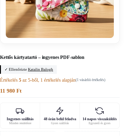
Főoldal
/
Ingyenes PDF-varrási sablonok
Kettős kártyatartó – ingyenes PDF-sablon
✓ Ellenőrizte
Katalin Balogh
Értékelés
5
az 5-ből,
1
értékelés alapján
(
1
vásárlói értékelés)
11 980
Ft
Ingyenes szállítás
48 órán belül feladva
14 napos visszaküldés
Minden rendelésre
Gyors szállítás
Egyszerű és gyors