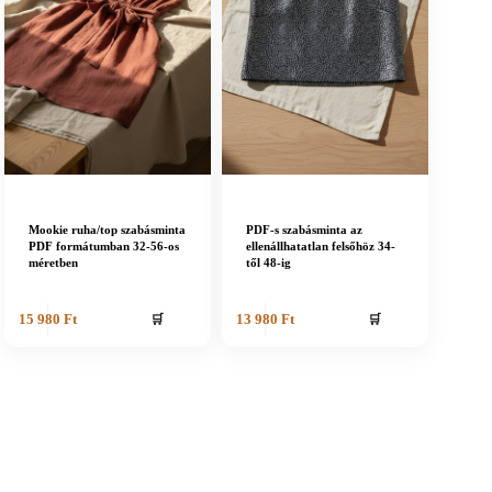
Mookie ruha/top szabásminta
PDF-s szabásminta az
PDF formátumban 32-56-os
ellenállhatatlan felsőhöz 34-
méretben
től 48-ig
🛒
🛒
15 980
Ft
13 980
Ft