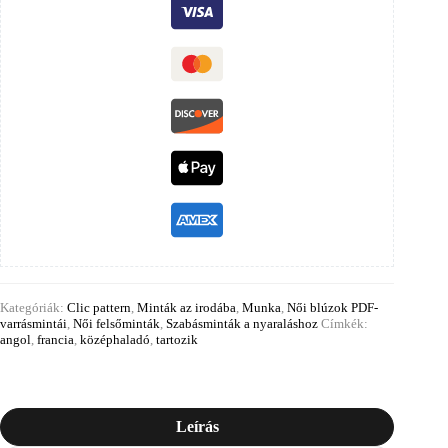
Kategóriák:
Clic pattern
,
Minták az irodába
,
Munka
,
Női blúzok PDF-
varrásmintái
,
Női felsőminták
,
Szabásminták a nyaraláshoz
Címkék:
angol
,
francia
,
középhaladó
,
tartozik
Leírás