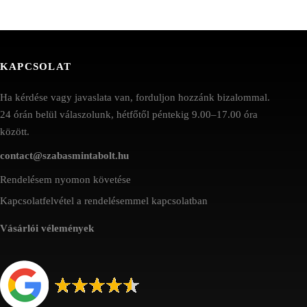
KAPCSOLAT
Ha kérdése vagy javaslata van, forduljon hozzánk bizalommal.
24 órán belül válaszolunk, hétfőtől péntekig 9.00–17.00 óra
között.
contact@szabasmintabolt.hu
Rendelésem nyomon követése
Kapcsolatfelvétel a rendelésemmel kapcsolatban
Vásárlói vélemények