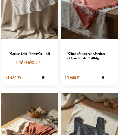
Matisse felső (könnyű) – női
Klimt női top szabásminta
(könnyű) 34-től 48-ig
Értékelés:
5
/ 5
🛒
🛒
15 980
Ft
15 980
Ft