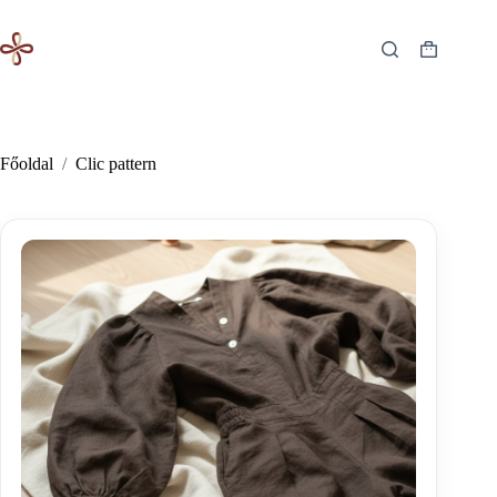
Skip
to
content
Shopping
cart
Főoldal
/
Clic pattern