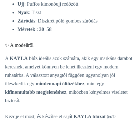
Ujj
: Puffos kimonóujj redőzött
Nyak
: Tiszt
Záródás
: Diszkrét póló gombos záródás
Méretek
:
30–58
✨ A modellről
A
KAYLA
blúz ideális azok számára, akik egy markáns darabot
keresnek, amelyet könnyen be lehet illeszteni egy modern
ruhatárba. A választott anyagtól függően ugyanolyan jól
illeszkedik egy
mindennapi öltözékhez
, mint egy
kifinomultabb megjelenéshez
, miközben kényelmes viseletet
biztosít.
Kezdje el most, és készítse el saját
KAYLA blúzát
✂️✨