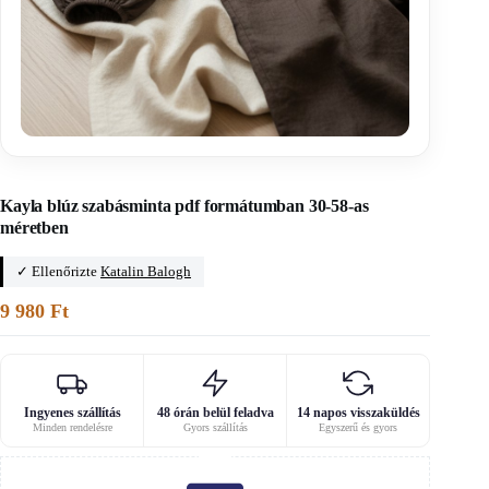
Főoldal
/
Clic pattern
Kayla blúz szabásminta pdf formátumban 30-58-as
méretben
✓ Ellenőrizte
Katalin Balogh
9 980
Ft
Ingyenes szállítás
48 órán belül feladva
14 napos visszaküldés
Minden rendelésre
Gyors szállítás
Egyszerű és gyors