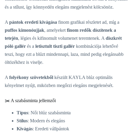
és a stílust, így könnyedén elegáns megjelenést kölcsönöz.
A
pántok eredeti kivágása
finom grafikai részletet ad, míg a
puffos kimonóujjak
, amelyeket
finom redők díszítenek a
tetején
, légies és kifinomult volumenet teremtenek. A
diszkrét
póló gallér
és a
letisztult tiszti gallér
kombinációja lehetővé
teszi, hogy ezt a blúzt mindennapi, laza, mind pedig elegánsabb
öltözékhez is viselje.
A
folyékony szövetekből
készült KAYLA blúz optimális
kényelmet nyújt, miközben megőrzi elegáns megjelenését.
✂️ A szabásminta jellemzői
Típus
: Női blúz szabásminta
Stílus
: Modern és elegáns
Kivágás
: Eredeti vállpántok