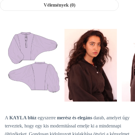
Vélemények (0)
A
KAYLA blúz
egyszerre
merész és elegáns
darab, amelyet úgy
terveztek, hogy egy kis modernitással emelje ki a mindennapi
öltözékeket. Gondosan kidolgozott kialakítása ötvözi a kényelmet