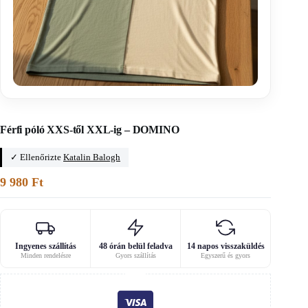
Főoldal
/
Férfi póló szabásminták
Férfi póló XXS-től XXL-ig – DOMINO
✓ Ellenőrizte
Katalin Balogh
9 980
Ft
Ingyenes szállítás
48 órán belül feladva
14 napos visszaküldés
Minden rendelésre
Gyors szállítás
Egyszerű és gyors