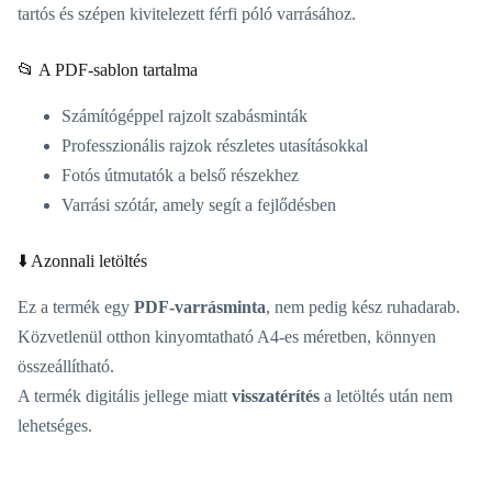
tartós és szépen kivitelezett férfi póló varrásához.
📂 A PDF-sablon tartalma
Számítógéppel rajzolt szabásminták
Professzionális rajzok részletes utasításokkal
Fotós útmutatók a belső részekhez
Varrási szótár, amely segít a fejlődésben
⬇️ Azonnali letöltés
Ez a termék egy
PDF-varrásminta
, nem pedig kész ruhadarab.
Közvetlenül otthon kinyomtatható A4-es méretben, könnyen
összeállítható.
A termék digitális jellege miatt
visszatérítés
a letöltés után nem
lehetséges.