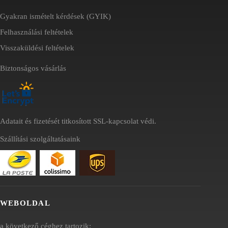
Gyakran ismételt kérdések (GYIK)
Felhasználási feltételek
Visszaküldési feltételek
Biztonságos vásárlás
Adatait és fizetését titkosított SSL-kapcsolat védi.
Szállítási szolgáltatásaink
WEBOLDAL
a következő céghez tartozik: