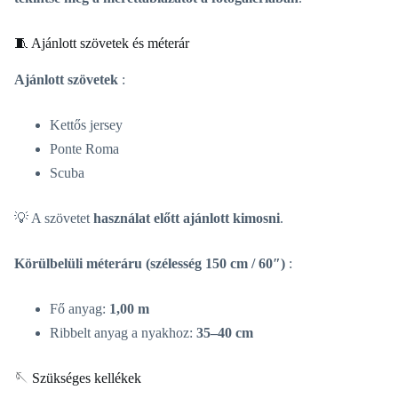
🧵 Ajánlott szövetek és méterár
Ajánlott szövetek
:
Kettős jersey
Ponte Roma
Scuba
💡 A szövetet
használat előtt ajánlott kimosni
.
Körülbelüli méteráru (szélesség 150 cm / 60″)
:
Fő anyag:
1,00 m
Ribbelt anyag a nyakhoz:
35–40 cm
🪡 Szükséges kellékek