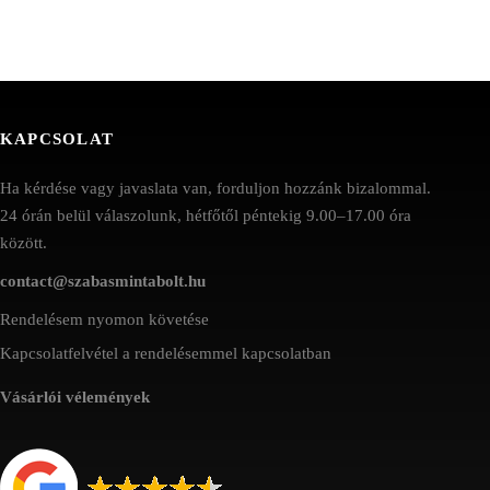
KAPCSOLAT
Ha kérdése vagy javaslata van, forduljon hozzánk bizalommal.
24 órán belül válaszolunk, hétfőtől péntekig 9.00–17.00 óra
között.
contact@szabasmintabolt.hu
Rendelésem nyomon követése
Kapcsolatfelvétel a rendelésemmel kapcsolatban
Vásárlói vélemények