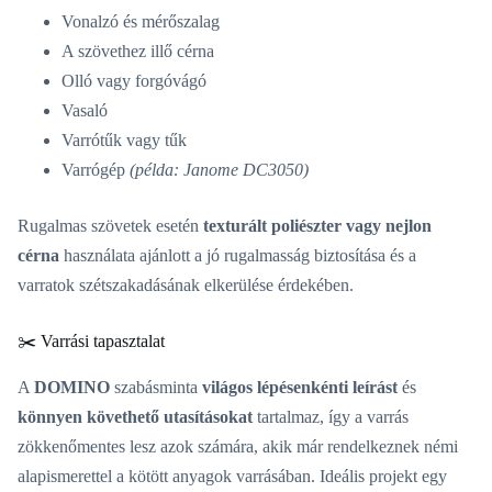
Vonalzó és mérőszalag
A szövethez illő cérna
Olló vagy forgóvágó
Vasaló
Varrótűk vagy tűk
Varrógép
(példa: Janome DC3050)
Rugalmas szövetek esetén
texturált poliészter vagy nejlon
cérna
használata ajánlott a jó rugalmasság biztosítása és a
varratok szétszakadásának elkerülése érdekében.
✂️ Varrási tapasztalat
A
DOMINO
szabásminta
világos lépésenkénti leírást
és
könnyen követhető utasításokat
tartalmaz, így a varrás
zökkenőmentes lesz azok számára, akik már rendelkeznek némi
alapismerettel a kötött anyagok varrásában. Ideális projekt egy