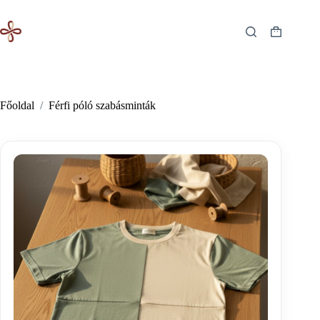
Skip
to
content
Shopping
cart
Főoldal
/
Férfi póló szabásminták