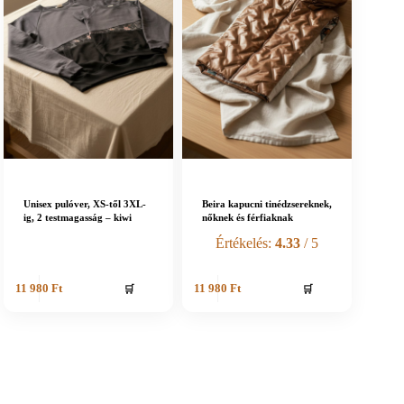
Unisex pulóver, XS-től 3XL-
Beira kapucni tinédzsereknek,
ig, 2 testmagasság – kiwi
nőknek és férfiaknak
Értékelés:
4.33
/ 5
🛒
🛒
11 980
Ft
11 980
Ft