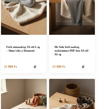
Férfi alsónadrág XS-től L-ig
Mr Stilo férfi nadrág
– Shine Like a Diamond
szabásminta PDF-ben XS-től
XL-ig
🛒
🛒
11 980
Ft
15 980
Ft