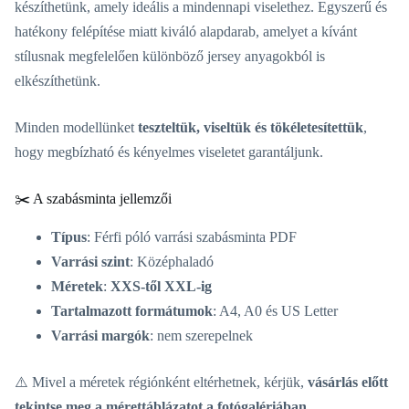
készíthetünk, amely ideális a mindennapi viselethez. Egyszerű és
hatékony felépítése miatt kiváló alapdarab, amelyet a kívánt
stílusnak megfelelően különböző jersey anyagokból is
elkészíthetünk.
Minden modellünket
teszteltük, viseltük és tökéletesítettük
,
hogy megbízható és kényelmes viseletet garantáljunk.
✂️ A szabásminta jellemzői
Típus
: Férfi póló varrási szabásminta PDF
Varrási szint
: Középhaladó
Méretek
:
XXS-től XXL-ig
Tartalmazott formátumok
: A4, A0 és US Letter
Varrási margók
: nem szerepelnek
⚠️ Mivel a méretek régiónként eltérhetnek, kérjük,
vásárlás előtt
tekintse meg a mérettáblázatot a fotógalériában
.