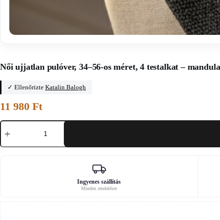
Főoldal
/
Női pulóver szabásminták PDF-ben
Női ujjatlan pulóver, 34–56-os méret, 4 testalkat – mandul
✓ Ellenőrizte
Katalin Balogh
11 980
Ft
Női
ujjatlan
pulóver,
34–
56-
os
méret,
4
Ingyenes szállítás
Minden rendelésre
testalkat
–
mandula
mennyiség