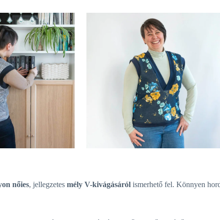
yon nőies
, jellegzetes
mély V-kivágásáról
ismerhető fel. Könnyen hordh