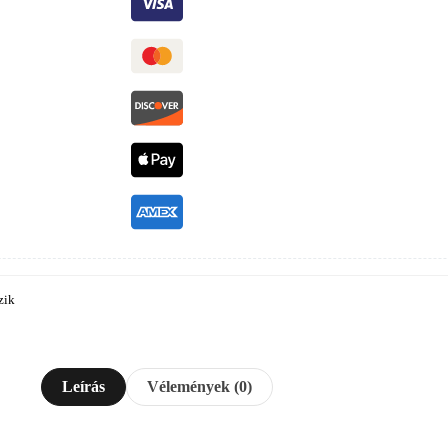
zik
Leírás
Vélemények (0)