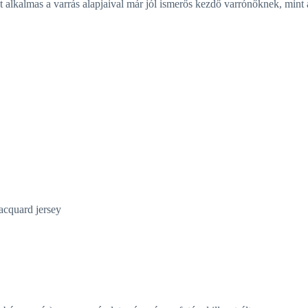
 alkalmas a varrás alapjaival már jól ismerős kezdő varrónőknek, mint a
jacquard jersey