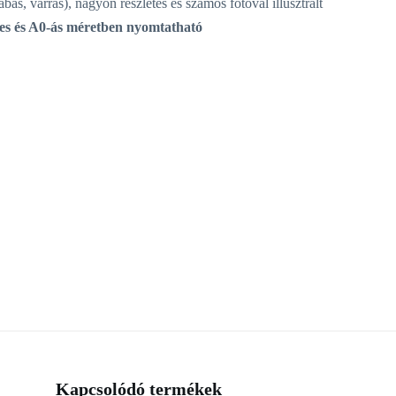
ás, varrás), nagyon részletes és számos fotóval illusztrált
es és A0-ás méretben nyomtatható
Kapcsolódó termékek