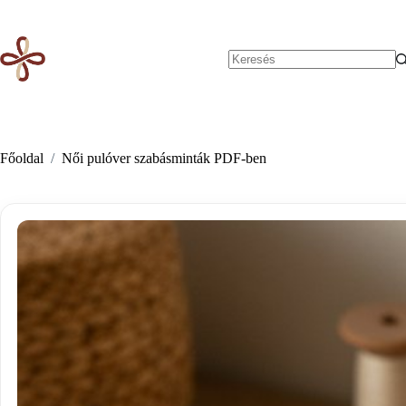
Skip
to
content
No
results
Főoldal
/
Női pulóver szabásminták PDF-ben