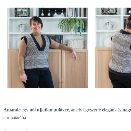
Amande
egy
női ujjatlan pulóver
, amely egyszerre
elegáns és nag
a ruhatárába.