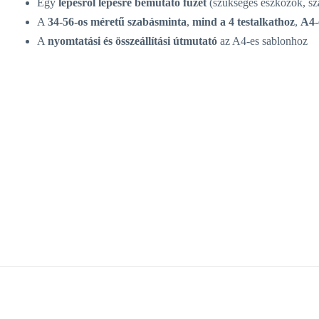
Egy
lépésről lépésre bemutató füzet
(szükséges eszközök, szab
A
34-56-os méretű szabásminta
,
mind a 4 testalkathoz
,
A4-
A
nyomtatási és összeállítási útmutató
az A4-es sablonhoz