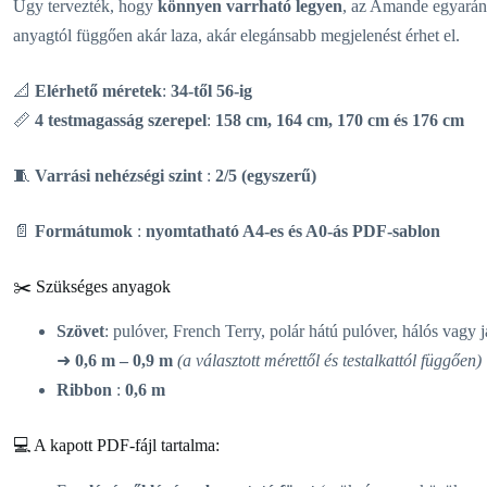
Úgy tervezték, hogy
könnyen varrható legyen
, az Amande egyaránt
anyagtól függően akár laza, akár elegánsabb megjelenést érhet el.
📐
Elérhető méretek
:
34-től 56-ig
📏
4 testmagasság szerepel
:
158 cm, 164 cm, 170 cm és 176 cm
🧵
Varrási nehézségi szint
:
2/5 (egyszerű)
📄
Formátumok
:
nyomtatható A4-es és A0-ás PDF-sablon
✂️ Szükséges anyagok
Szövet
: pulóver, French Terry, polár hátú pulóver, hálós vagy 
➜
0,6 m – 0,9 m
(a választott mérettől és testalkattól függően)
Ribbon
:
0,6 m
💻 A kapott PDF-fájl tartalma: