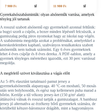
🛒
🛒
7 980
Ft
11 980
Ft
Gyerekalsószabásminták: olyan alsóneműk varrása, amelyek
tényleg jól tartanak
A rosszul szabott alsónemű egy gyermeknél azonnal feltűnik:
a bugyi szorít a csípőn, a boxer minden lépésnél felcsúszik, a
gumiszalag pedig piros nyomokat hagy az iskolai nap végén.
A szabásminta megoldja azokat a problémákat, amelyekkel a
kereskedelemben kapható, szabványos testalkatokra szabott
alsóneműk nem tudnak számolni. Egy 6 éves gyermeknek
lehet 4 éves csípője és 8 éves dereka. A PDF-sablon, amely a
gyermek tényleges méreteihez igazodik, ezt 30 perc varrással
megoldja.
A megfelelő szövet kiválasztása a vágás előtt
Az 5–8% elasztánt tartalmazó pamut jersey a
gyermekalsóneműk alapanyaga. 40 °C-on mosható, 50 mosás
után sem bolyhosodik, és egész nap kellemesen puha marad a
bőrön. Kerülje a túl vékony jersey-ket (150 g/m² alatt):
átlátszóvá válnak és rosszul tartják a gumiszalagot. A bambusz
jersey jó alternatíva az érzékeny bőrű gyermekek számára, de
körülbelül kétszer-háromszor drágább, mint a hagyományos