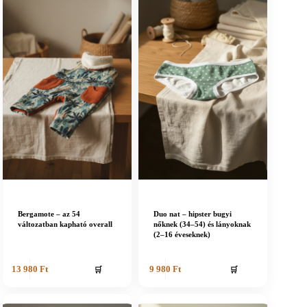
Bergamote – az 54
Duo nat – hipster bugyi
változatban kapható overall
nőknek (34–54) és lányoknak
(2–16 éveseknek)
🛒
🛒
13 980
Ft
9 980
Ft