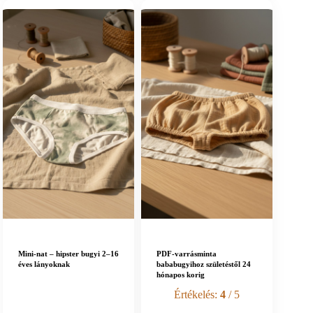
Mini-nat – hipster bugyi 2–16
PDF-varrásminta
éves lányoknak
bababugyihoz születéstől 24
hónapos korig
Értékelés:
4
/ 5