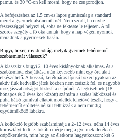
pamut, és 30 °C-on kell mosni, hogy ne zsugorodjon.
A befejezéshez az 1,5 cm-es lapos gumiszalag a standard
méret a gyermek alsóneműknél. Nem szorít, ha enyhe
feszességgel helyezi el, soha ne fektesse le teljesen. A túl
szoros szegély a fő oka annak, hogy a nap végén nyomok
maradnak a gyermekek hasán.
Bugyi, boxer, rövidnadrág: melyik gyermek fehérnemű
szabásmintát válasszuk?
A klasszikus bugyi 2–10 éves kislányoknak alkalmas, és a
szabásminta elsajátítása után kevesebb mint egy óra alatt
elkészíthető. A hosszú, kerékpáros típusú boxert gyakran az
aktív fiúk kedvelik: játék közben nem csúszik fel, és nagyobb
mozgásszabadságot biztosít a csípőnél. A legkisebbek (18
hónapos és 3 éves kor között) számára a széles lábközzel és
puha hátsó gumival ellátott modellek lehetővé teszik, hogy a
fehérneműt erőltetés nélkül felhúzzák a nem mindig
együttműködő lábakra.
A kollekció legtöbb szabásmintája a 2–12 éves, néha 14 éves
korosztályt fedi le. Inkább mérje meg a gyermek derék- és
csípőkerületét, mint hogy az életkorra hagyatkozzon: két 6