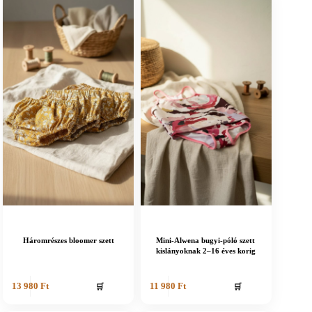
Háromrészes bloomer szett
Mini-Alwena bugyi-póló szett
kislányoknak 2–16 éves korig
🛒
🛒
13 980
Ft
11 980
Ft