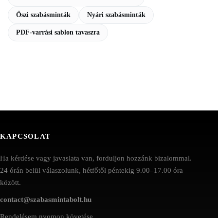
Őszi szabásminták
Nyári szabásminták
PDF-varrási sablon tavaszra
KAPCSOLAT
Ha kérdése vagy javaslata van, forduljon hozzánk bizalommal.
24 órán belül válaszolunk, hétfőtől péntekig 9.00–17.00 óra
között.
contact@szabasmintabolt.hu
Rendelésem nyomon követése