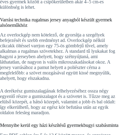
éves gyermek között a csípőkerületben akár 4–5 cm-es
különbség is lehet.
Varrási technika rugalmas jersey anyagból készült gyermek
alsóneműkhöz
Az overlockgép nem kötelező, de gyorsítja a szegélyek
befejezését és szebb eredményt ad. Overlockgép nélkül
cikcakk öltéssel varrjon egy 75-ös gömbfejű tűvel, amely
alkalmas a rugalmas szövetekhez. A standard tű lyukakat fog
hagyni a jerseyben ahelyett, hogy szétnyújtaná, ami
láthatatlan, de nagyon is valós mikroszakadásokat okoz. A
jersey varrásához a pamut helyett a poliészter cérna a
megfelelőbb: a szövet mozgásával együtt kissé megnyúlik,
ahelyett, hogy elszakadna.
A derékrész gumiszalagjának felhelyezéséhez ossza négy
egyenlő részre a gumiszalagot és a szövetet is. Tűzze meg az
elülső közepét, a hátsó közepét, valamint a jobb és bal oldalt:
így elkerülhető, hogy az egész kör befutása után az egyik
oldalon felesleg maradjon.
Mennyibe kerül egy házi készítésű gyermekbugyi szabásminta