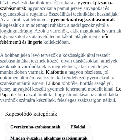
házi készítésű darabokhoz. Éjszakára a
gyermekpizsama-
szabásminták
ugyanazokat a pamut jersey anyagokat és
ugyanazokat a rugalmas összeállítási technikákat használják.
Az alsóruházat tekintve a
gyermeknadrág-szabásminták
kiegészítik a mindennapi ruhákat, a nadrágszoknyától a
joggingnadrágig. Azok a varrónők, akik maguknak is varrnak,
ugyanazokat az alapvető technikákat találják meg a
női
fehérnemű és lingerie
kollekcióban.
A boltban jelen lévő tervezők a közösségük által tesztelt
szabásmintákat tesznek közzé, olyan utasításokkal, amelyek
azoknak a varrónőknek is megfelelnek, akik nem teljes
munkaidőben varrnak.
Klafoutis
a nagyon részletes, jól
dokumentált méretváltozatokkal rendelkező gyermekruha-
szabásmintáiról ismert.
Lilikou
többféle, bordás szegélyű,
jersey anyagból készült gyermek fehérnemű modellt kínál.
Le
Papa de Jojo
azzal tűnik ki, hogy útmutatásai az autodidakta
varrónők számára készültek, felesleges szakzsargon nélkül.
Kapcsolódó kategóriák
Gyerekruha-szabásminták
Főoldal
Minden évszakra alkalmas szabásminták