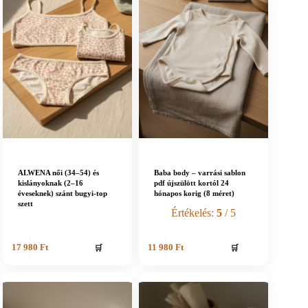
ALWENA női (34–54) és
Baba body – varrási sablon
kislányoknak (2–16
pdf újszülött kortól 24
éveseknek) szánt bugyi-top
hónapos korig (8 méret)
szett
Értékelés:
5
/ 5
🛒
🛒
17 980
Ft
11 980
Ft