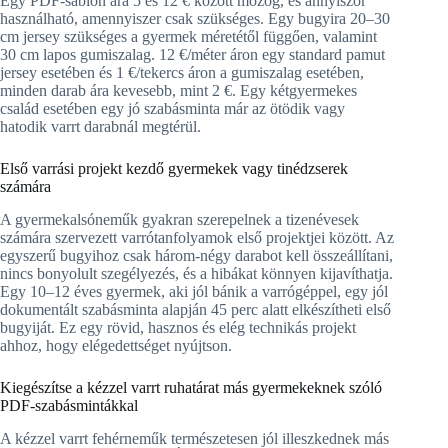
Egy PDF-sablon ára 5 és 12 € között mozog, és annyiszor
használható, amennyiszer csak szükséges. Egy bugyira 20–30
cm jersey szükséges a gyermek méretétől függően, valamint
30 cm lapos gumiszalag. 12 €/méter áron egy standard pamut
jersey esetében és 1 €/tekercs áron a gumiszalag esetében,
minden darab ára kevesebb, mint 2 €. Egy kétgyermekes
család esetében egy jó szabásminta már az ötödik vagy
hatodik varrt darabnál megtérül.
Első varrási projekt kezdő gyermekek vagy tinédzserek
számára
A gyermekalsóneműk gyakran szerepelnek a tizenévesek
számára szervezett varrótanfolyamok első projektjei között. Az
egyszerű bugyihoz csak három-négy darabot kell összeállítani,
nincs bonyolult szegélyezés, és a hibákat könnyen kijavíthatja.
Egy 10–12 éves gyermek, aki jól bánik a varrógéppel, egy jól
dokumentált szabásminta alapján 45 perc alatt elkészítheti első
bugyiját. Ez egy rövid, hasznos és elég technikás projekt
ahhoz, hogy elégedettséget nyújtson.
Kiegészítse a kézzel varrt ruhatárat más gyermekeknek szóló
PDF-szabásmintákkal
A kézzel varrt fehérneműk természetesen jól illeszkednek más