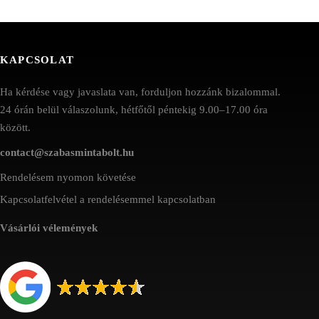
KAPCSOLAT
Ha kérdése vagy javaslata van, forduljon hozzánk bizalommal.
24 órán belül válaszolunk, hétfőtől péntekig 9.00–17.00 óra
között.
contact@szabasmintabolt.hu
Rendelésem nyomon követése
Kapcsolatfelvétel a rendelésemmel kapcsolatban
Vásárlói vélemények