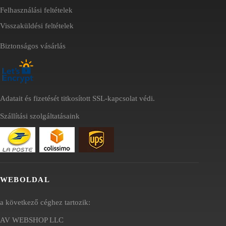
Felhasználási feltételek
Visszaküldési feltételek
Biztonságos vásárlás
Adatait és fizetését titkosított SSL-kapcsolat védi.
Szállítási szolgáltatásaink
WEBOLDAL
a következő céghez tartozik:
AV WEBSHOP LLC