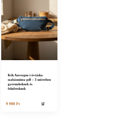
Kék Auvergne-i övtáska
szabásminta pdf – 3 méretben
gyermekeknek és
felnőtteknek
🛒
9 980
Ft