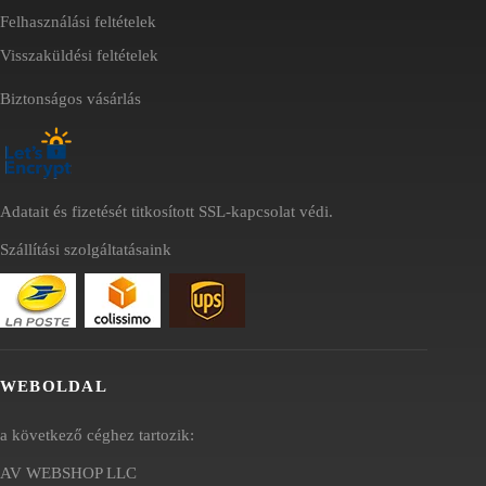
Felhasználási feltételek
Visszaküldési feltételek
Biztonságos vásárlás
Adatait és fizetését titkosított SSL-kapcsolat védi.
Szállítási szolgáltatásaink
WEBOLDAL
a következő céghez tartozik:
AV WEBSHOP LLC