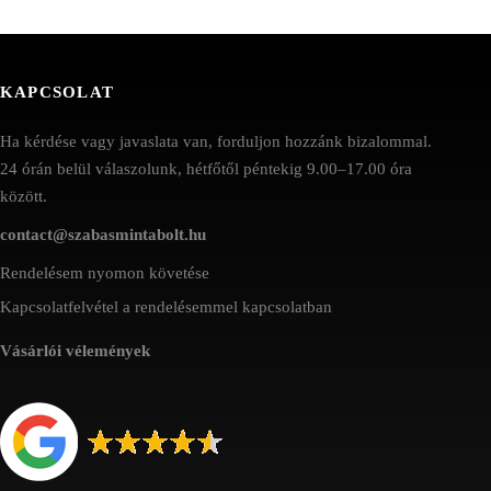
KAPCSOLAT
Ha kérdése vagy javaslata van, forduljon hozzánk bizalommal.
24 órán belül válaszolunk, hétfőtől péntekig 9.00–17.00 óra
között.
contact@szabasmintabolt.hu
Rendelésem nyomon követése
Kapcsolatfelvétel a rendelésemmel kapcsolatban
Vásárlói vélemények