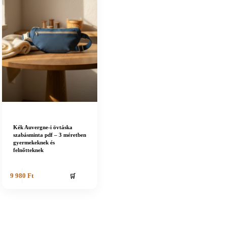
Kék Auvergne-i övtáska
szabásminta pdf – 3 méretben
gyermekeknek és
felnőtteknek
🛒
9 980
Ft